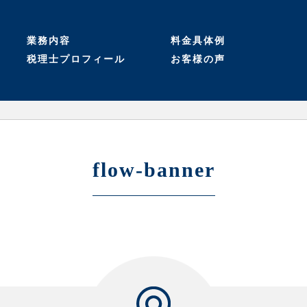
業務内容
料金具体例
税理士プロフィール
お客様の声
IT系企業様へ具体的ご
建設業企業様へ具体的
税理士変更サポート
会社設立サポート
経理代行サービス
コンサルティング
会計税務顧問
お客様ロングインタビ
ご提案（実績多数）
提案（実績多数）
お客様の声一覧
ュー
flow-banner