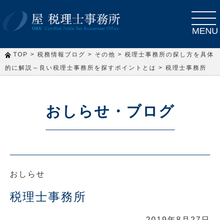
toggle
navigat
MENU
>
>
>
TOP
税務情報ブログ
その他
税理士事務所の探し方を具体
>
的に解説～良い税理士事務所を探すポイントとは
税理士事務所
おしらせ・ブログ
おしらせ
税理士事務所
2019年8月27日