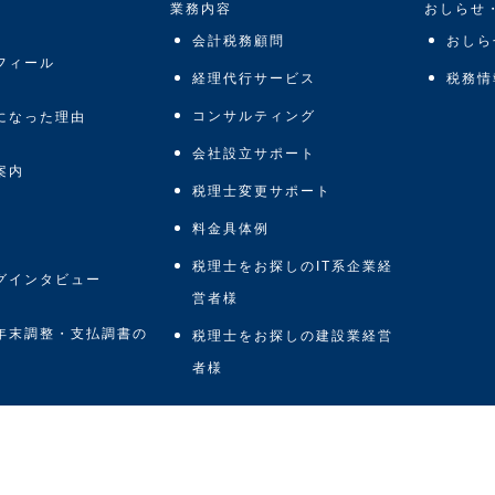
業務内容
おしらせ
会計税務顧問
おしら
フィール
経理代行サービス
税務情
コンサルティング
になった理由
会社設立サポート
案内
税理士変更サポート
料金具体例
税理士をお探しのIT系企業経
グインタビュー
営者様
年末調整・支払調書の
税理士をお探しの建設業経営
者様