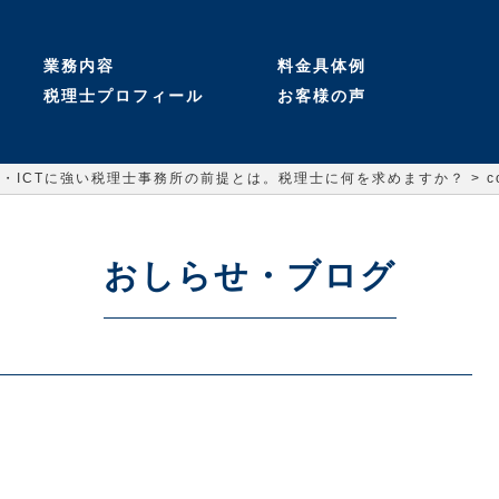
業務内容
料金具体例
税理士プロフィール
お客様の声
IT系企業様へ具体的ご
建設業企業様へ具体的
税理士変更サポート
会社設立サポート
経理代行サービス
コンサルティング
会計税務顧問
お客様ロングインタビ
ご提案（実績多数）
提案（実績多数）
お客様の声一覧
ュー
>
IT・ICTに強い税理士事務所の前提とは。税理士に何を求めますか？
c
おしらせ・ブログ